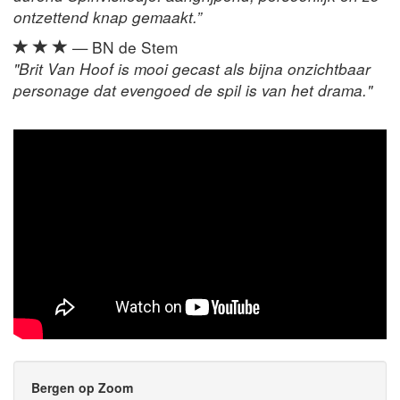
ontzettend knap gemaakt.”
— BN de Stem
"Brit Van Hoof is mooi gecast als bijna onzichtbaar
personage dat evengoed de spil is van het drama."
Bergen op Zoom