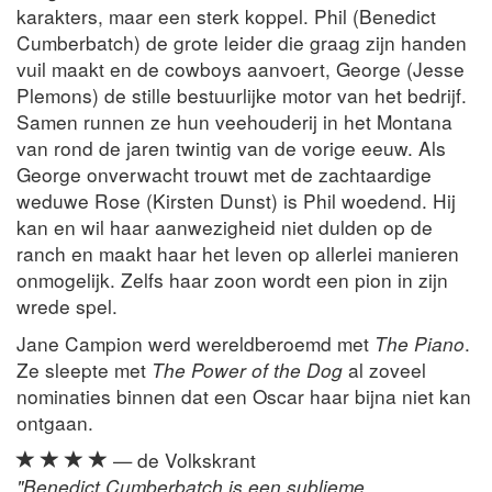
karakters, maar een sterk koppel. Phil (Benedict
Cumberbatch) de grote leider die graag zijn handen
vuil maakt en de cowboys aanvoert, George (Jesse
Plemons) de stille bestuurlijke motor van het bedrijf.
Samen runnen ze hun veehouderij in het Montana
van rond de jaren twintig van de vorige eeuw. Als
George onverwacht trouwt met de zachtaardige
weduwe Rose (Kirsten Dunst) is Phil woedend. Hij
kan en wil haar aanwezigheid niet dulden op de
ranch en maakt haar het leven op allerlei manieren
onmogelijk. Zelfs haar zoon wordt een pion in zijn
wrede spel.
Jane Campion werd wereldberoemd met
The Piano
.
Ze sleepte met
The Power of the Dog
al zoveel
nominaties binnen dat een Oscar haar bijna niet kan
ontgaan.
— de Volkskrant
"Benedict Cumberbatch is een sublieme