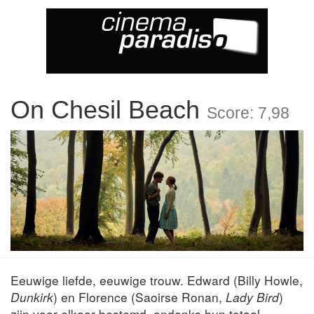
On Chesil Beach
Score: 7,98
Eeuwige liefde, eeuwige trouw. Edward (Billy Howle,
Dunkirk
) en Florence (Saoirse Ronan,
Lady Bird
)
zijn voor elkaar bestemd, ondanks hun totaal