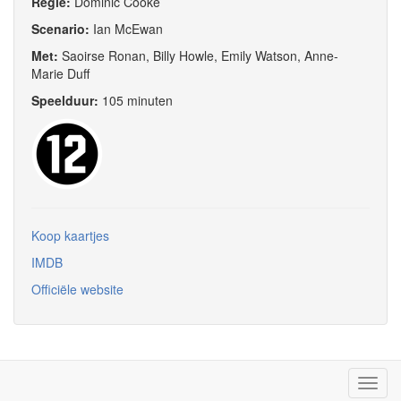
Regie:
Dominic Cooke
Scenario:
Ian McEwan
Met:
Saoirse Ronan, Billy Howle, Emily Watson, Anne-
Marie Duff
Speelduur:
105 minuten
Koop kaartjes
IMDB
Officiële website
Toggl