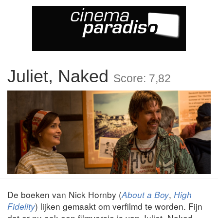
Juliet, Naked
Score: 7,82
De boeken van Nick Hornby (
About a Boy
,
High
Fidelity
) lijken gemaakt om verfilmd te worden. Fijn
dat er nu ook een filmversie is van Juliet, Naked.