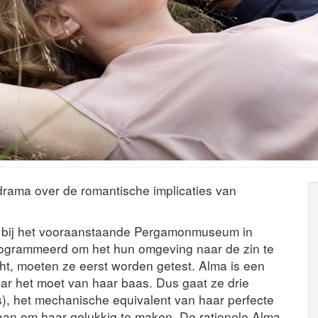
drama over de romantische implicaties van
 bij het vooraanstaande Pergamonmuseum in
rogrammeerd om het hun omgeving naar de zin te
t, moeten ze eerst worden getest. Alma is een
maar het moet van haar baas. Dus gaat ze drie
 het mechanische equivalent van haar perfecte
l gaan om haar gelukkig te maken. De rationele Alma