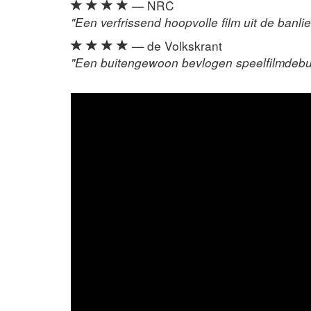
— NRC
"Een verfrissend hoopvolle film uit de banli
— de Volkskrant
"Een buitengewoon bevlogen speelfilmdebu