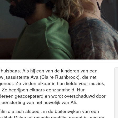
ke huisbaas. Als hij een van de kinderen van een
wijsassistente Ava (Claire Rushbrook), die net
noot. Ze vinden elkaar in hun liefde voor muziek,
k. Ze begrijpen elkaars eenzaamheid. Hun
 iedereen geaccepteerd en wordt overschaduwd door
neenstorting van het huwelijk van Ali.
ilm die zich afspeelt in de buitenwijken van een
n Bob Dylan tot recente pophits, draagt bij aan de