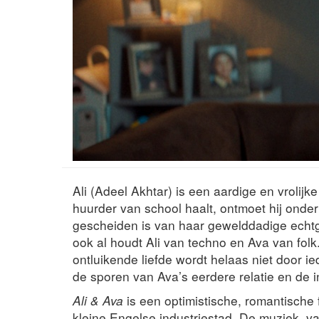
Ali (Adeel Akhtar) is een aardige en vrolij
huurder van school haalt, ontmoet hij onder
gescheiden is van haar gewelddadige echtge
ook al houdt Ali van techno en Ava van fol
ontluikende liefde wordt helaas niet door
de sporen van Ava’s eerdere relatie en de i
Ali & Ava
is een optimistische, romantische f
kleine Engelse industriestad. De muziek, va