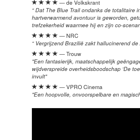
— de Volkskrant
“ Dat The Blue Trail ondanks de totalitaire in
hartverwarmend avontuur is geworden, getui
trefzekerheid waarmee hij en zijn co-scenar
— NRC
“ Vergrijzend Brazilië zakt hallucinerend d
— Trouw
"Een fantasierijk, maatschappelijk geënga
wijdverspreide overheidsboodschap ‘De toeko
invult"
— VPRO Cinema
"Een hoopvolle, onvoorspelbare en magisch-